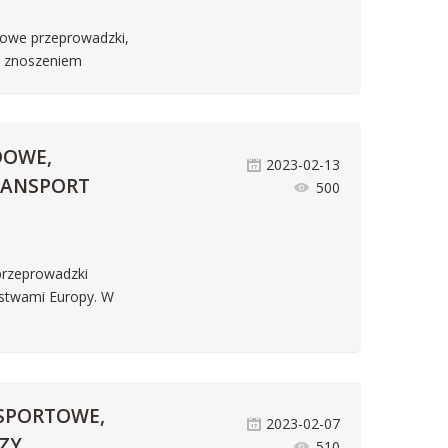
sowe przeprowadzki,
, znoszeniem
DOWE,
2023-02-13
RANSPORT
500
przeprowadzki
ństwami Europy. W
SPORTOWE,
2023-02-07
ZY
510