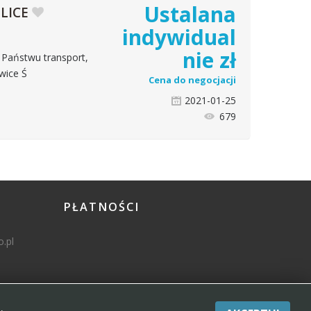
Ustalana
LICE
indywidual
nie
zł
 Państwu transport,
wice Ś
Cena do negocjacji
2021-01-25
679
PŁATNOŚCI
.pl