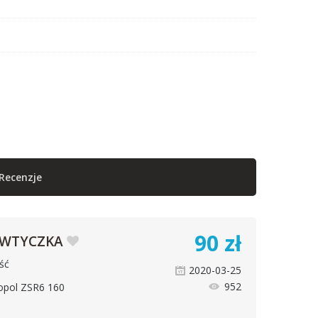
Recenzje
90
zł
 WTYCZKA
ść
2020-03-25
952
ropol ZSR6 160