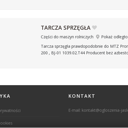
TARCZA SPRZĘGŁA
Części do maszyn rolniczych
Pokaż odległo
Tarcza sprzęgła prawdopodobnie do MTZ Prom
200 , BJ-01 1039.02.T44 Producent bez azbest
TYKA
KONTAKT
E-mail:
kontakt@ogloszenia-jaslo
prywatności
cookies