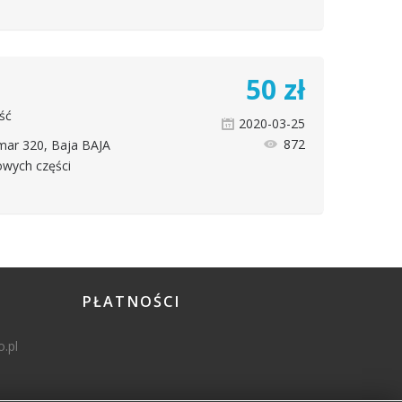
50
zł
ść
2020-03-25
872
ar 320, Baja BAJA
owych części
PŁATNOŚCI
.pl