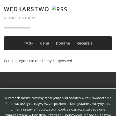
WĘDKARSTWO
SPORT I HOBBY
Tytuł
Cena
Dodane
Recenzje
W tej kategorii nie ma żadnych ogłoszeń
REGULAMIN
W ramach naszej witryny stosujemy pliki cookies w celu świadczenia
POLITYKA
Państwu usług na najwyższym poziomie. Korzystanie z witryny bez
zmiany ustawień dotyczących cookies oznacza, że będą one
KONTAKT
zamieszczane w Państwa urządzeniu końcowym. Możecie Państwo