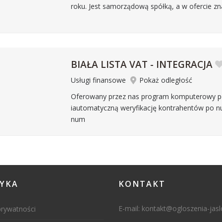
roku. Jest samorządową spółką, a w ofercie zn
BIAŁA LISTA VAT - INTEGRACJA
Usługi finansowe
Pokaż odległość
Oferowany przez nas program komputerowy 
iautomatyczną weryfikację kontrahentów po n
num
TYKA
KONTAKT
E-mail:
kontakt@ogloszenia-jaslo
prywatności