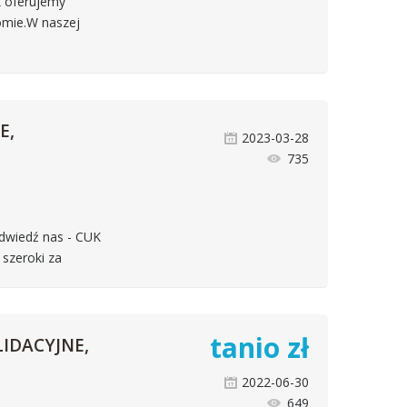
 oferujemy
omie.W naszej
E,
2023-03-28
735
Odwiedź nas - CUK
 szeroki za
tanio
zł
IDACYJNE,
2022-06-30
649