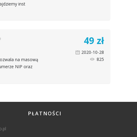
ajdziemy inst
49
zł
2020-10-28
825
pozwala na masową
umerze NIP oraz
PŁATNOŚCI
.pl