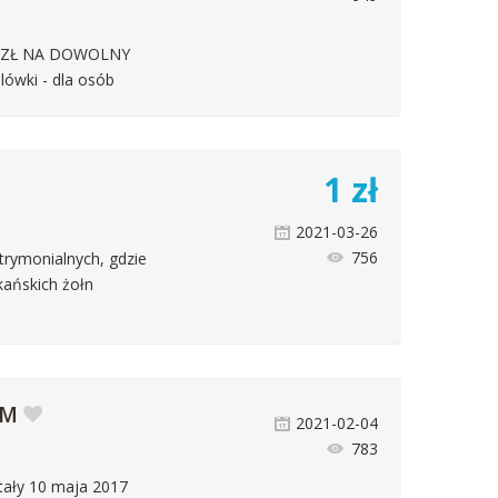
. ZŁ NA DOWOLNY
ówki - dla osób
1
zł
2021-03-26
756
trymonialnych, gdzie
ańskich żołn
RM
2021-02-04
783
tały 10 maja 2017