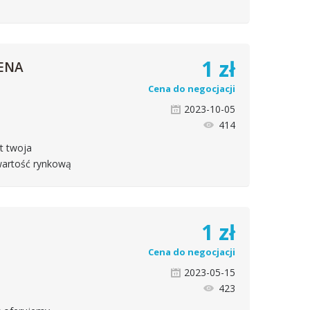
1
zł
ENA
Cena do negocjacji
2023-10-05
414
st twoja
 wartość rynkową
1
zł
Cena do negocjacji
2023-05-15
423