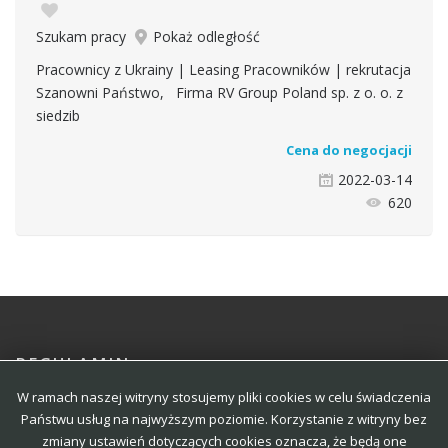
Szukam pracy
Pokaż odległość
Pracownicy z Ukrainy | Leasing Pracowników | rekrutacja
Szanowni Państwo, Firma RV Group Poland sp. z o. o. z
siedzib
Cena do negocjacji
2022-03-14
620
REGULAMIN
W ramach naszej witryny stosujemy pliki cookies w celu świadczenia
POLITYKA
Państwu usług na najwyższym poziomie. Korzystanie z witryny bez
zmiany ustawień dotyczących cookies oznacza, że będą one