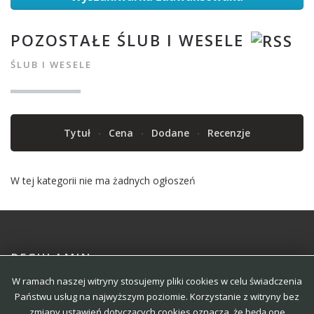
POZOSTAŁE ŚLUB I WESELE
ŚLUB I WESELE
Tytuł
Cena
Dodane
Recenzje
W tej kategorii nie ma żadnych ogłoszeń
REGULAMIN
W ramach naszej witryny stosujemy pliki cookies w celu świadczenia
POLITYKA
Państwu usług na najwyższym poziomie. Korzystanie z witryny bez
zmiany ustawień dotyczących cookies oznacza, że będą one