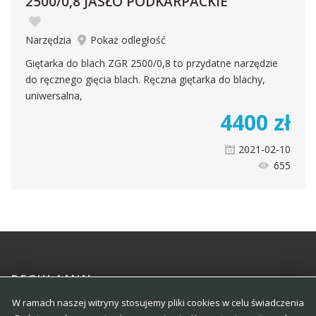
2500/0,8 JASŁO PODKARPACKIE
Narzędzia
Pokaż odległość
Giętarka do blach ZGR 2500/0,8 to przydatne narzędzie
do ręcznego gięcia blach. Ręczna giętarka do blachy,
uniwersalna,
4400
zł
2021-02-10
655
REGULAMIN
W ramach naszej witryny stosujemy pliki cookies w celu świadczenia
POLITYKA