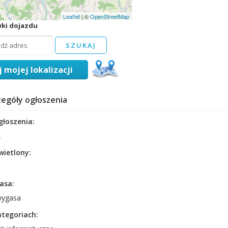
Leaflet
| ©
OpenStreetMap
ki dojazdu
j mojej lokalizacji
zegóły ogłoszenia
głoszenia:
2
ietlony:
asa:
wygasa
tegoriach: