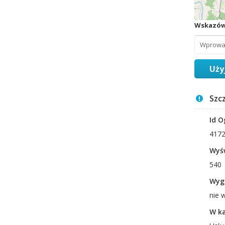
Wskazów
Uży
Szc
Id O
417
Wyśw
540
Wyg
nie 
W ka