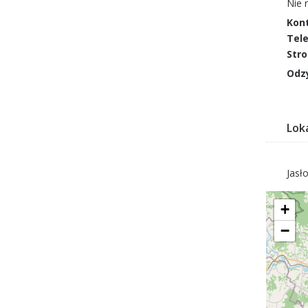
Nie 
Kon
Tele
Stro
Odzy
Loka
Jasł
+
−