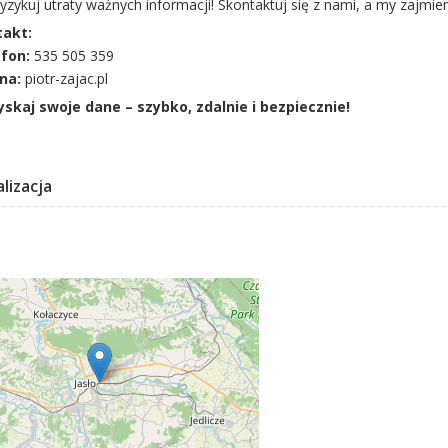
ryzykuj utraty ważnych informacji! Skontaktuj się z nami, a my zajmiem
takt:
fon:
535 505 359
na:
piotr-zajac.pl
skaj swoje dane – szybko, zdalnie i bezpiecznie!
lizacja
o